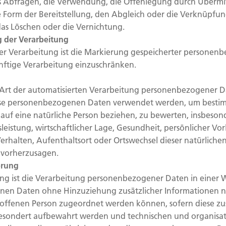
as Abfragen, die Verwendung, die Offenlegung durch Übermi
 Form der Bereitstellung, den Abgleich oder die Verknüpfun
as Löschen oder die Vernichtung.
g der Verarbeitung
er Verarbeitung ist die Markierung gespeicherter personen
ünftige Verarbeitung einzuschränken.
de Art der automatisierten Verarbeitung personenbezogener D
iese personenbezogenen Daten verwendet werden, um bestim
h auf eine natürliche Person beziehen, zu bewerten, insbeso
leistung, wirtschaftlicher Lage, Gesundheit, persönlicher Vor
Verhalten, Aufenthaltsort oder Ortswechsel dieser natürliche
 vorherzusagen.
erung
g ist die Verarbeitung personenbezogener Daten in einer W
en Daten ohne Hinzuziehung zusätzlicher Informationen ni
roffenen Person zugeordnet werden können, sofern diese zu
esondert aufbewahrt werden und technischen und organisat