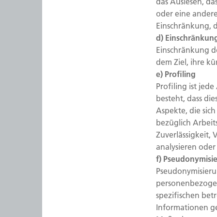
das Auslesen, d
oder eine andere
Einschränkung, d
d) Einschränkun
Einschränkung d
dem Ziel, ihre k
e) Profiling
Profiling ist je
besteht, dass d
Aspekte, die sic
bezüglich Arbeits
Zuverlässigkeit, 
analysieren oder
f) Pseudonymisi
Pseudonymisierun
personenbezogen
spezifischen bet
Informationen g