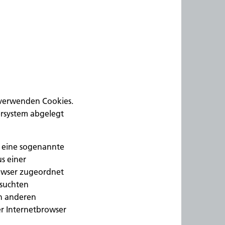
 verwenden Cookies.
ersystem abgelegt
n eine sogenannte
s einer
rowser zugeordnet
esuchten
on anderen
er Internetbrowser