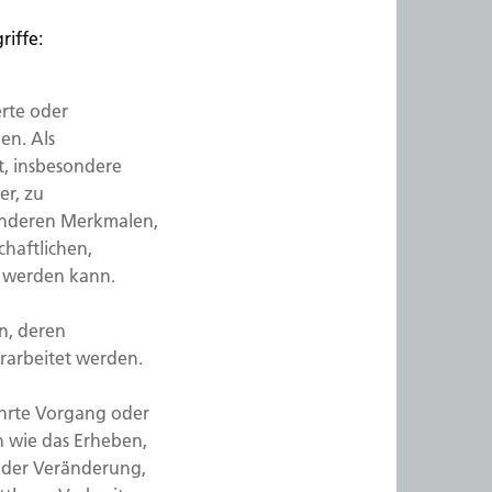
iffe:
erte oder
en. Als
kt, insbesondere
r, zu
onderen Merkmalen,
chaftlichen,
rt werden kann.
on, deren
rarbeitet werden.
ührte Vorgang oder
 wie das Erheben,
 oder Veränderung,