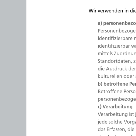
Wir verwenden in di
a) personenbez
Personenbezogene
identifizierbare
identifizierbar w
mittels Zuordnu
Standortdaten, 
die Ausdruck der 
kulturellen oder 
b) betroffene Pe
Betroffene Person
personenbezogen
c) Verarbeitung
Verarbeitung ist
jede solche Vor
das Erfassen, di