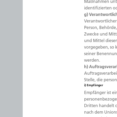
Maßnahmen unter
identifizierten 
g) Verantwortlic
Verantwortlicher 
Person, Behörde,
Zwecke und Mitt
und Mittel diese
vorgegeben, so 
seiner Benennun
werden.
h) Auftragsverar
Auftragsverarbeit
Stelle, die pers
i) Empfänger
Empfänger ist ein
personenbezogen
Dritten handelt 
nach dem Unions