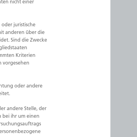
en nicht einer
oder juristische
mit anderen über die
det. Sind die Zwecke
gliedstaaten
mmten Kriterien
n vorgesehen
ichtung oder andere
itet.
er andere Stelle, der
 bei ihr um einen
ersuchungsauftrags
 personenbezogene