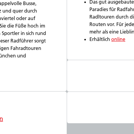
Das gut ausgebaut
appelvolle Busse,
Paradies für Radfahr
uz und quer durch
Radltouren durch di
viertel oder auf
Routen vor. Für jed
Sie die Füße hoch im
mehr als eine Liebli
Sportler in sich rund
Erhältlich
online
eser Radführer sorgt
ltigen Fahradtouren
München und
n