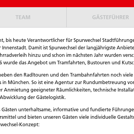
TEAM
GÄSTEFÜHRER
nt, bis heute Verantwortlicher für Spurwechsel Stadtführun
nnenstadt. Damit ist Spurwechsel der langjährigste Anbiete
hrradverleih hinzu und schon im nächsten Jahr wurden ver
wurde das Angebot um Tramfahrten, Bustouren und Kutsc
eben den Radltouren und den Trambahnfahrten noch viele we
 in München. So ist eine Agentur zur Rundumbetreuung von
er Anmietung geeigneter Räumlichkeiten, technische Installat
 Abwicklung der Gästelogistik.
 Gästen unterhaltsame, informative und fundierte Führunge
mittel und bieten unseren Gästen viele individuelle Gestal
rwechsel-Konzept: