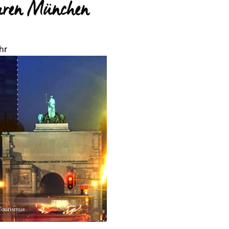
uren München
hr